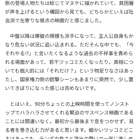
側の登場人物たちは総じてマヌケに描かれていて、貧困層
が声を上げるという構図から見ても、どちらかといえば社
会派で左寄りな視点の映画だと感じました。
中盤以降は爆破の規模も派手になって、主人公自身もか
なり危ない状況に追い込まれる。ただそんな中でも、「今
それやる!?」と言いたくなるような過去の不祥事を責めら
れる場面があって、若干ツッコミたくなったり。真相につ
いても個人的には「それだけ？」という物足りなさはあっ
たし、国家権力側の銃撃シーンもあまりに突然で、少し置
いてきぼりになった感じは否めないです。
とはいえ、90分ちょっとの上映時間を使ってノンスト
ップでハラハラさせてくれる緊迫のサスペンス映画である
ことには間違いなく。最初から最後まで息をつかせず、見
る者を巻き込む力があると思います。細かいツッコミどこ
ろはあっても、テンポの良さと演出の勢いで一気に楽しめ