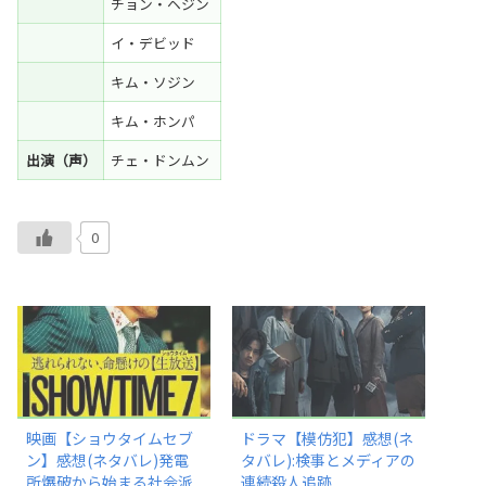
チョン・ヘジン
イ・デビッド
キム・ソジン
キム・ホンパ
出演（声）
チェ・ドンムン
0
映画【ショウタイムセブ
ドラマ【模仿犯】感想(ネ
ン】感想(ネタバレ)発電
タバレ):検事とメディアの
所爆破から始まる社会派
連続殺人追跡