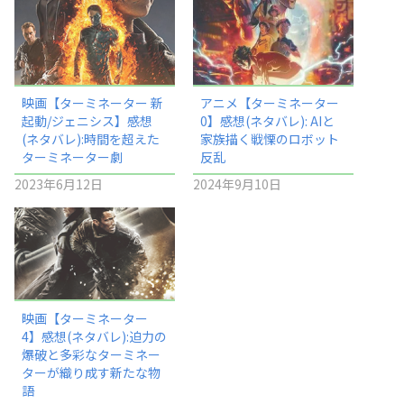
映画【ターミネーター 新
アニメ【ターミネーター
起動/ジェニシス】感想
0】感想(ネタバレ): AIと
(ネタバレ):時間を超えた
家族描く戦慄のロボット
ターミネーター劇
反乱
2023年6月12日
2024年9月10日
映画【ターミネーター
4】感想(ネタバレ):迫力の
爆破と多彩なターミネー
ターが織り成す新たな物
語