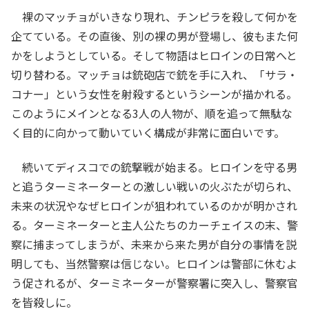
裸のマッチョがいきなり現れ、チンピラを殺して何かを
企てている。その直後、別の裸の男が登場し、彼もまた何
かをしようとしている。そして物語はヒロインの日常へと
切り替わる。マッチョは銃砲店で銃を手に入れ、「サラ・
コナー」という女性を射殺するというシーンが描かれる。
このようにメインとなる3人の人物が、順を追って無駄な
く目的に向かって動いていく構成が非常に面白いです。
続いてディスコでの銃撃戦が始まる。ヒロインを守る男
と追うターミネーターとの激しい戦いの火ぶたが切られ、
未来の状況やなぜヒロインが狙われているのかが明かされ
る。ターミネーターと主人公たちのカーチェイスの末、警
察に捕まってしまうが、未来から来た男が自分の事情を説
明しても、当然警察は信じない。ヒロインは警部に休むよ
う促されるが、ターミネーターが警察署に突入し、警察官
を皆殺しに。