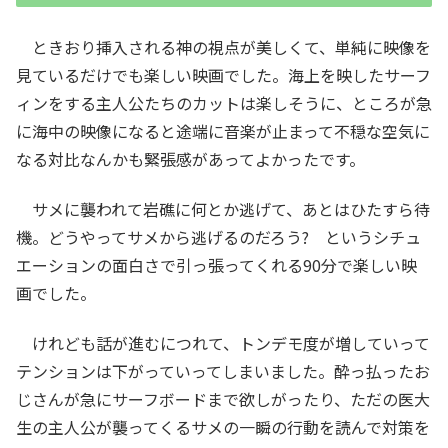
ときおり挿入される神の視点が美しくて、単純に映像を
見ているだけでも楽しい映画でした。海上を映したサーフ
ィンをする主人公たちのカットは楽しそうに、ところが急
に海中の映像になると途端に音楽が止まって不穏な空気に
なる対比なんかも緊張感があってよかったです。
サメに襲われて岩礁に何とか逃げて、あとはひたすら待
機。どうやってサメから逃げるのだろう? というシチュ
エーションの面白さで引っ張ってくれる90分で楽しい映
画でした。
けれども話が進むにつれて、トンデモ度が増していって
テンションは下がっていってしまいました。酔っ払ったお
じさんが急にサーフボードまで欲しがったり、ただの医大
生の主人公が襲ってくるサメの一瞬の行動を読んで対策を