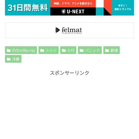
DVDorBlu-ray
☆☆☆
ら行
パニック
劇場
洋画
スポンサーリンク