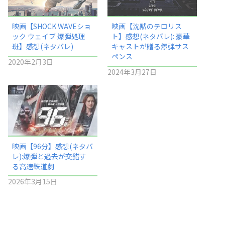
映画【SHOCK WAVEショ
映画【沈黙のテロリス
ック ウェイブ 爆弾処理
ト】感想(ネタバレ): 豪華
班】感想(ネタバレ)
キャストが贈る爆弾サス
ペンス
2020年2月3日
2024年3月27日
映画【96分】感想(ネタバ
レ):爆弾と過去が交錯す
る高速鉄道劇
2026年3月15日