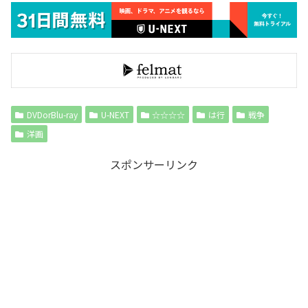
DVDorBlu-ray
U-NEXT
☆☆☆☆
は行
戦争
洋画
スポンサーリンク