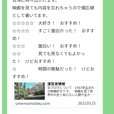
映画を見ても内容を忘れちゃうので備忘録
として書いてます。
☆☆☆☆☆ 大好き！ おすすめ！
☆☆☆☆ すごく面白かった！ おすす
め！
☆☆☆ 面白い！ おすすめ！
☆☆ 見ても見なくてもよかっ
た！ けどおすすめ！
☆ 時間の無駄だった！ けどお
すすめ！
運営者情報
当ブログについて 1983年生まれ
の映画好きです。 映画を見て世
界中の全く知らない人間や生き物
その他の事を知ることや知ってる
世界知らない世界に触れることが
2022.03.15
umemomoliwu.com
好きで映画を見てます。「映画を
見られれば幸福度を高い」とわか
りやすい人生です。そのため…