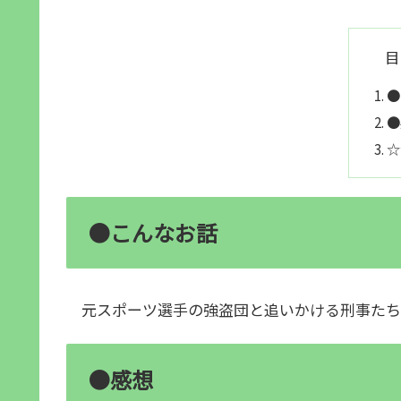
目
●
●
☆
●こんなお話
元スポーツ選手の強盗団と追いかける刑事たち
●感想