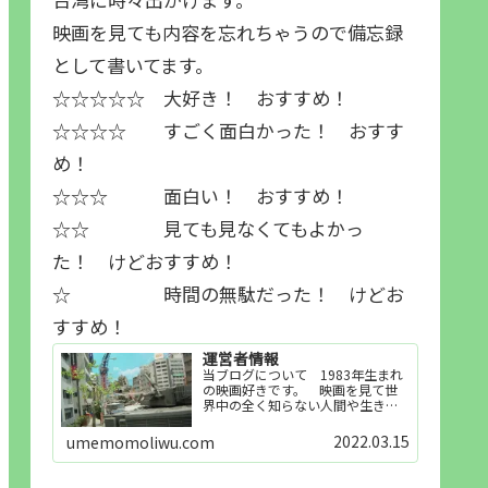
映画を見ても内容を忘れちゃうので備忘録
として書いてます。
☆☆☆☆☆ 大好き！ おすすめ！
☆☆☆☆ すごく面白かった！ おすす
め！
☆☆☆ 面白い！ おすすめ！
☆☆ 見ても見なくてもよかっ
た！ けどおすすめ！
☆ 時間の無駄だった！ けどお
すすめ！
運営者情報
当ブログについて 1983年生まれ
の映画好きです。 映画を見て世
界中の全く知らない人間や生き物
その他の事を知ることや知ってる
世界知らない世界に触れることが
2022.03.15
umemomoliwu.com
好きで映画を見てます。「映画を
見られれば幸福度を高い」とわか
りやすい人生です。そのため…