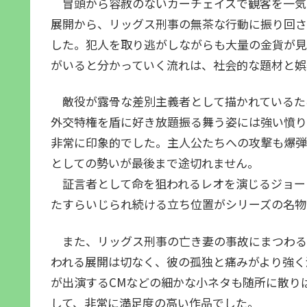
冒頭から容赦のないカーチェイスで観客を一気
展開から、リッグス刑事の無茶な行動に振り回さ
した。犯人を取り逃がしながらも大量の金貨が見
がいると分かっていく流れは、社会的な題材と
敵役が露骨な差別主義者として描かれているた
外交特権を盾に好き放題振る舞う姿には強い憤り
非常に印象的でした。主人公たちへの攻撃も爆弾
としての勢いが最後まで途切れません。
証言者として命を狙われるレオを演じるジョー
たすらいじられ続ける立ち位置がシリーズの名物
また、リッグス刑事の亡き妻の事故にまつわる
われる展開は切なく、彼の孤独と痛みがより強く
が出演するCMなどの細かな小ネタも随所に散り
して、非常に満足度の高い作品でした。