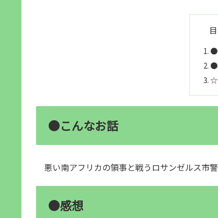
目
●
●
☆
●こんなお話
悪い南アフリカの領事と戦うロサンゼルス市警
●感想