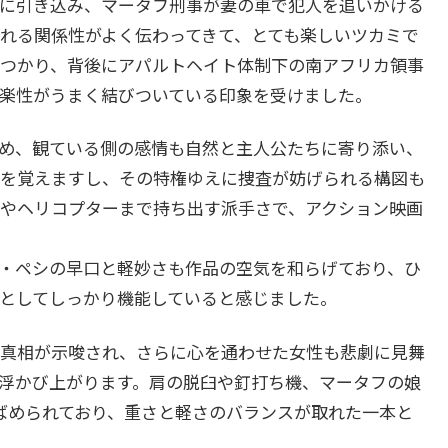
に引き込み、マータフ刑事が妻の車で犯人を追いかける
れる関係性がよく伝わってきて、とても楽しいツカミで
つかり、背後にアパルトヘイト体制下の南アフリカ領事
娯楽性がうまく結びついている印象を受けました。
め、観ている側の感情も自然と主人公たちに寄り添い、
を覚えますし、その特権ゆえに捜査が妨げられる構図も
やヘリコプターまで持ち出す派手さで、アクション映画
・ペシの早口と軽妙さも作品の空気を和らげており、ひ
としてしっかり機能していると感じました。
真相が示唆され、さらに心を通わせた女性も悲劇に見舞
浮かび上がります。肩の脱臼や釘打ち機、マータフの娘
ばめられており、重さと軽さのバランスが取れた一本と