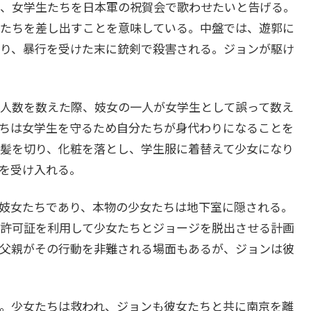
、女学生たちを日本軍の祝賀会で歌わせたいと告げる。
たちを差し出すことを意味している。中盤では、遊郭に
り、暴行を受けた末に銃剣で殺害される。ジョンが駆け
人数を数えた際、妓女の一人が女学生として誤って数え
ちは女学生を守るため自分たちが身代わりになることを
髪を切り、化粧を落とし、学生服に着替えて少女になり
を受け入れる。
妓女たちであり、本物の少女たちは地下室に隠される。
許可証を利用して少女たちとジョージを脱出させる計画
父親がその行動を非難される場面もあるが、ジョンは彼
。少女たちは救われ、ジョンも彼女たちと共に南京を離