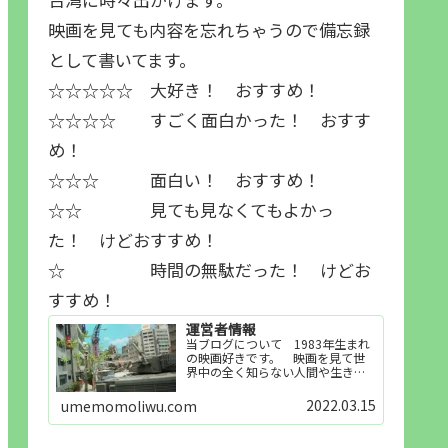
映画を見ても内容を忘れちゃうので備忘録
として書いてます。
☆☆☆☆☆ 大好き！ おすすめ！
☆☆☆☆ すごく面白かった！ おすす
め！
☆☆☆ 面白い！ おすすめ！
☆☆ 見ても見なくてもよかっ
た！ けどおすすめ！
☆ 時間の無駄だった！ けどお
すすめ！
運営者情報
当ブログについて 1983年生まれ
の映画好きです。 映画を見て世
界中の全く知らない人間や生き物
その他の事を知ることや知ってる
世界知らない世界に触れることが
2022.03.15
umemomoliwu.com
好きで映画を見てます。「映画を
見られれば幸福度を高い」とわか
りやすい人生です。そのため…