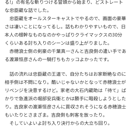
る!」の有名な斬りつける冒頭から始まり、どストレート
な忠臣蔵な話でした。
忠臣蔵をオールスターキャストでやるので、画面の豪華
さは凄いことになってるし。話もわかりやすいもので、日
本人の根幹なものなのかやっぱりクライマックスの30分
くらいある討ち入りのシーンは盛り上がりました。
赤穂浪士側の剣豪の千葉真一さんと吉良側の遣い手であ
る渡瀬恒彦さんの一騎打ちもカッコよかったです。
話の流れは忠臣蔵の王道で、自分たちはお家断絶なのに
相手側は不問になり。酷いじゃないかとなって赤穂浪士が
リベンジを決意するけど。家老の大石内蔵助は「待て」ば
かりで急進派の堀部安兵衛とかは勝手に暗殺しようとした
り。吉良家の渡瀬恒彦さんに買収されそうになる赤穂浪士
もいたりとさまざま。吉良側も刺客を放ったり。
そしていよいよ討ち入り決行からの大立ち回り。