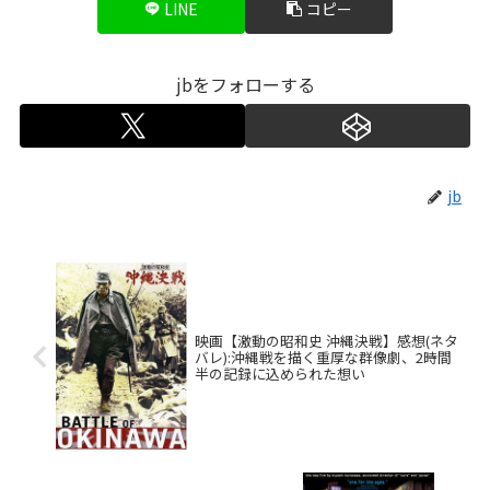
LINE
コピー
jbをフォローする
jb
映画【激動の昭和史 沖縄決戦】感想(ネタ
バレ):沖縄戦を描く重厚な群像劇、2時間
半の記録に込められた想い