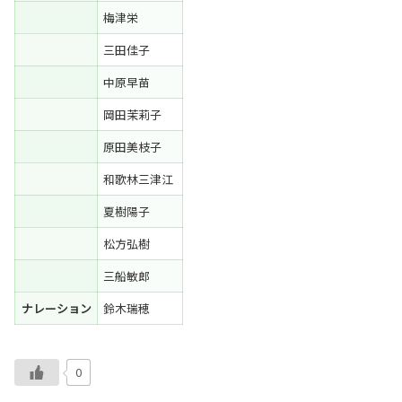
梅津栄
三田佳子
中原早苗
岡田茉莉子
原田美枝子
和歌林三津江
夏樹陽子
松方弘樹
三船敏郎
ナレーション
鈴木瑞穂
0