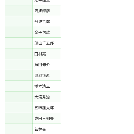
西郷輝彦
丹波哲郎
金子信雄
茂山千五郎
田村亮
芦田伸介
渡瀬恒彦
橋本清三
大滝秀治
五味龍太郎
成田三樹夫
若林豪