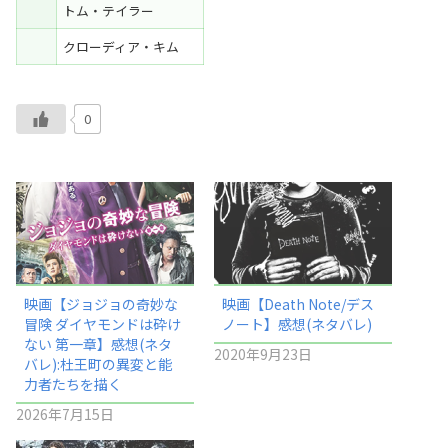
トム・テイラー
クローディア・キム
0
映画【ジョジョの奇妙な
映画【Death Note/デス
冒険 ダイヤモンドは砕け
ノート】感想(ネタバレ)
ない 第一章】感想(ネタ
2020年9月23日
バレ):杜王町の異変と能
力者たちを描く
2026年7月15日