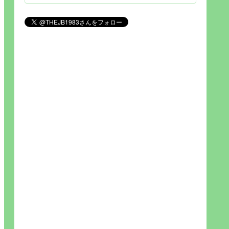
見られれば幸福度を高い」とわか
りやすい人生です。そのため…