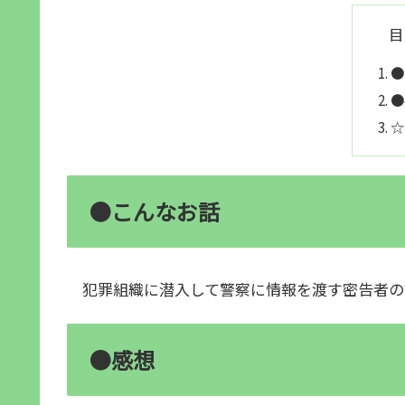
目
●
●
☆
●こんなお話
犯罪組織に潜入して警察に情報を渡す密告者の
●感想