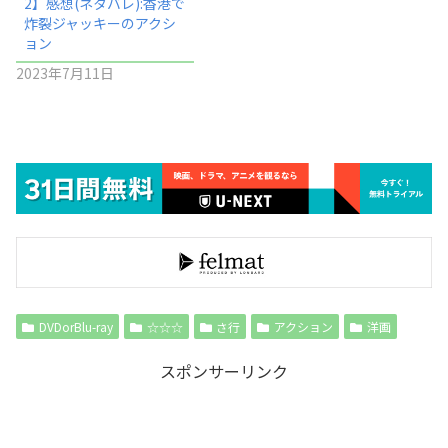
2】感想(ネタバレ):香港で
炸裂ジャッキーのアクシ
ョン
2023年7月11日
DVDorBlu-ray
☆☆☆
さ行
アクション
洋画
スポンサーリンク