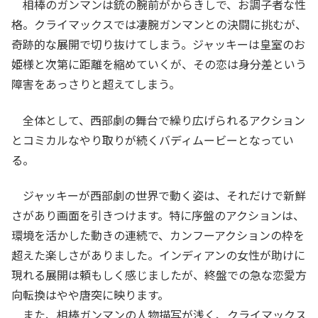
相棒のガンマンは銃の腕前がからきしで、お調子者な性
格。クライマックスでは凄腕ガンマンとの決闘に挑むが、
奇跡的な展開で切り抜けてしまう。ジャッキーは皇室のお
姫様と次第に距離を縮めていくが、その恋は身分差という
障害をあっさりと超えてしまう。
全体として、西部劇の舞台で繰り広げられるアクション
とコミカルなやり取りが続くバディムービーとなってい
る。
ジャッキーが西部劇の世界で動く姿は、それだけで新鮮
さがあり画面を引きつけます。特に序盤のアクションは、
環境を活かした動きの連続で、カンフーアクションの枠を
超えた楽しさがありました。インディアンの女性が助けに
現れる展開は頼もしく感じましたが、終盤での急な恋愛方
向転換はやや唐突に映ります。
また、相棒ガンマンの人物描写が浅く、クライマックス