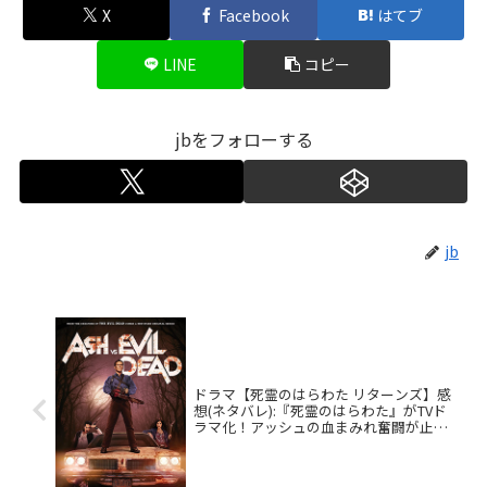
X
Facebook
はてブ
LINE
コピー
jbをフォローする
jb
ドラマ【死霊のはらわた リターンズ】感
想(ネタバレ):『死霊のはらわた』がTVド
ラマ化！アッシュの血まみれ奮闘が止ま
らないホラーコメディ