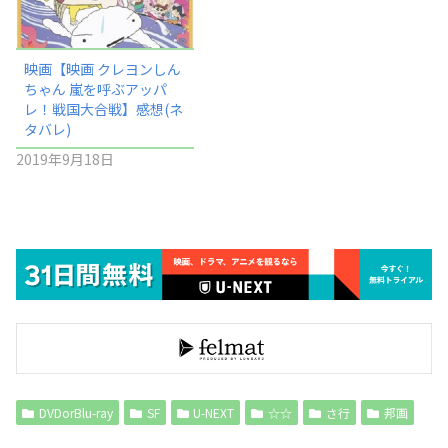
映画【映画 クレヨンしん
ちゃん 嵐を呼ぶアッパ
レ！戦国大合戦】感想(ネ
タバレ)
2019年9月18日
DVDorBlu-ray
SF
U-NEXT
☆☆
さ行
邦画