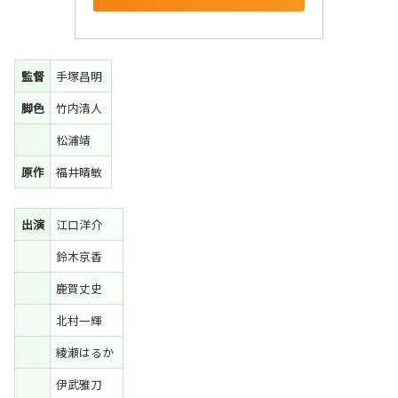
監督
手塚昌明
脚色
竹内清人
松浦靖
原作
福井晴敏
出演
江口洋介
鈴木京香
鹿賀丈史
北村一輝
綾瀬はるか
伊武雅刀