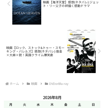
映画【海洋天堂】感想(ネタバレ):ジェッ
ト・リー父子の絆描く感動ドラマ
映画【ロック、ストック&トゥー・スモー
キング・バレルズ】感想(ネタバレ):借金
×大麻×銃！英国クライム爆笑劇
ホーム
映画
DVDorBlu-ray
2026年8月
月
火
水
木
金
土
日