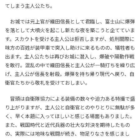
てしまう主人公たち。
お城では元上官が織田信長として君臨し、富士山に爆弾
を落として大噴火を起こし新たな夜を築こうと企てていま
す。スカウトを受ける主人公は拒否しますが、処刑間際に
味方の百姓が装甲車で突入し助けに来るものの、犠牲者も
出ます。主人公たちは再びお城に潜入し、爆破や陽動作戦
を敢行。混乱の中で織田信長と主人公が一騎打ちを繰り広
げ、主人公が信長を射殺。爆弾を持ち帰り現代へ戻り、自
衛官たちから敬礼を受けておしまい。
冒頭は自衛隊協力による装備の数々や迫力ある特撮で盛
り上がりますが、主人公と自衛官とのやりとりに無駄が多
く、早く本題に入ってほしいと感じる場面もありました。
また、戦国時代と近代兵器の壮大な対決を期待したもの
の、実際には地味な戦闘が続き、物足りなさを感じまし