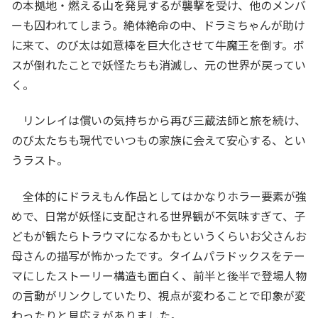
の本拠地・燃える山を発見するが襲撃を受け、他のメンバ
ーも囚われてしまう。絶体絶命の中、ドラミちゃんが助け
に来て、のび太は如意棒を巨大化させて牛魔王を倒す。ボ
スが倒れたことで妖怪たちも消滅し、元の世界が戻ってい
く。
リンレイは償いの気持ちから再び三蔵法師と旅を続け、
のび太たちも現代でいつもの家族に会えて安心する、とい
うラスト。
全体的にドラえもん作品としてはかなりホラー要素が強
めで、日常が妖怪に支配される世界観が不気味すぎて、子
どもが観たらトラウマになるかもというくらいお父さんお
母さんの描写が怖かったです。タイムパラドックスをテー
マにしたストーリー構造も面白く、前半と後半で登場人物
の言動がリンクしていたり、視点が変わることで印象が変
わったりと見応えがありました。