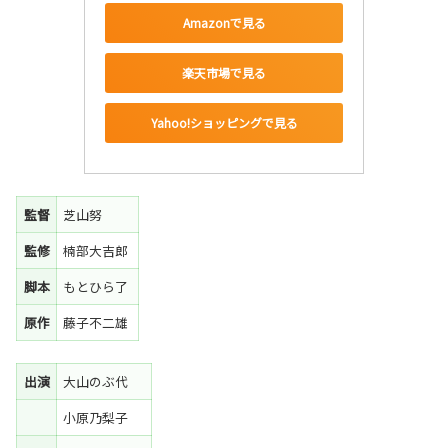
Amazonで見る
楽天市場で見る
Yahoo!ショッピングで見る
監督
芝山努
監修
楠部大吉郎
脚本
もとひら了
原作
藤子不二雄
出演
大山のぶ代
小原乃梨子