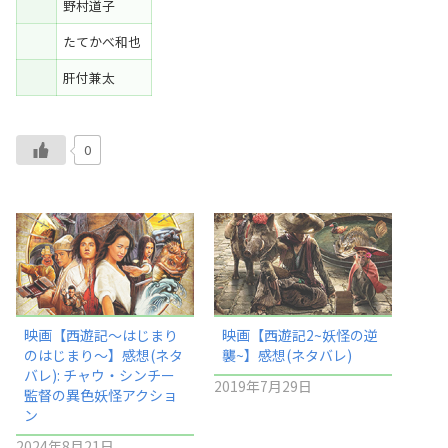
野村道子
たてかべ和也
肝付兼太
0
映画【西遊記～はじまり
映画【西遊記2~妖怪の逆
のはじまり～】感想(ネタ
襲~】感想(ネタバレ)
バレ): チャウ・シンチー
2019年7月29日
監督の異色妖怪アクショ
ン
2024年8月21日