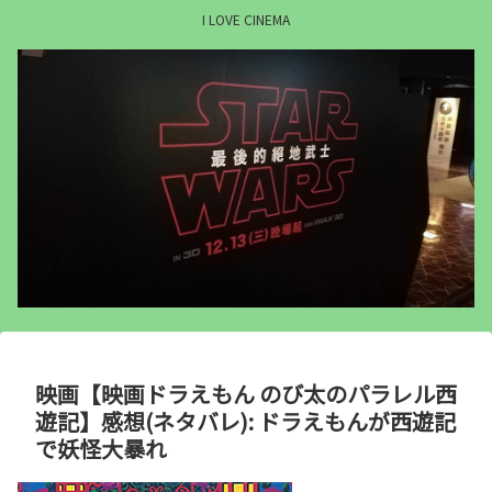
I LOVE CINEMA
映画【映画ドラえもん のび太のパラレル西
遊記】感想(ネタバレ): ドラえもんが西遊記
で妖怪大暴れ