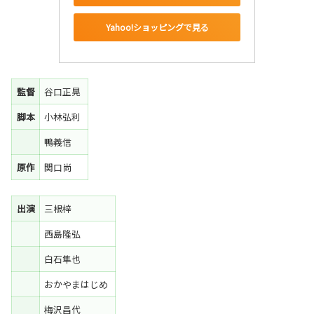
Yahoo!ショッピングで見る
監督
谷口正晃
脚本
小林弘利
鴨義信
原作
関口尚
出演
三根梓
西島隆弘
白石隼也
おかやまはじめ
梅沢昌代