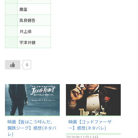
趣里
高良健吾
井上順
宇津井健
0
映画【皆はこう呼んだ、
映画【ゴッドファーザ
鋼鉄ジーグ】感想(ネタバ
ー】感想(ネタバレ)
レ)
2020年11月13日