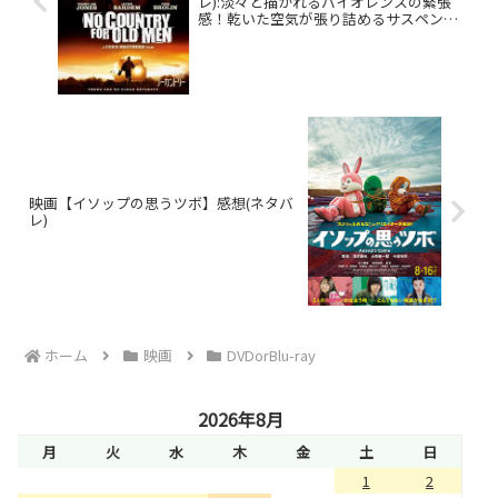
レ):淡々と描かれるバイオレンスの緊張
感！乾いた空気が張り詰めるサスペンス
映画
映画【イソップの思うツボ】感想(ネタバ
レ)
ホーム
映画
DVDorBlu-ray
2026年8月
月
火
水
木
金
土
日
1
2