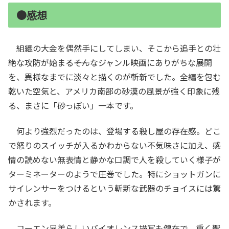
●感想
組織の大金を偶然手にしてしまい、そこから追手との壮
絶な攻防が始まる――そんなジャンル映画にありがちな展開
を、異様なまでに淡々と描くのが斬新でした。全編を包む
乾いた空気と、アメリカ南部の砂漠の風景が強く印象に残
る、まさに「砂っぽい」一本です。
何より強烈だったのは、登場する殺し屋の存在感。どこ
で怒りのスイッチが入るかわからない不気味さに加え、感
情の読めない無表情と静かな口調で人を殺していく様子が
ターミネーターのようで圧巻でした。特にショットガンに
サイレンサーをつけるという斬新な武器のチョイスには驚
かされます。
コーエン兄弟らしいバイオレンス描写も健在で、重く響