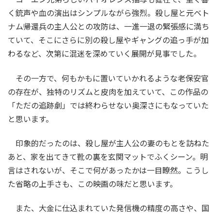
く銃声や血の演出はシンプルながら強烈。殺し屋と元ベト
ナム帰還兵の主人公との攻防は、一進一退の緊張感に満ち
ていて、そこにさらに別の殺し屋やギャングの追っ手が加
わるなど、次第に混迷を深めていく展開が見事でした。
その一方で、何もかもに置いていかれるような老保安官
の存在が、独特のリズムと皮肉を加えていて、この作品の
「ただの追跡劇」では終わらせない奥深さにもなっていた
と思います。
印象的だったのは、殺し屋が主人公の妻のもとを訪ねた
あと、家を出てきて靴の裏を玄関マットでふくシーン。明
言はされないが、そこで何があったかは一目瞭然。こうし
た省略の上手さも、この映画の味だと思います。
また、大金に仕込まれていた発信機の精度の高さや、国