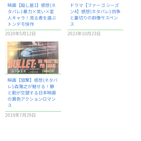
映画【殺し屋1】感想(ネ
ドラマ【ファーゴ シーズ
タバレ):暴力×笑い×変
ン4】感想(ネタバレ):抗争
人キャラ！見る者を選ぶ
と裏切りの群像サスペン
トンデモ快作
ス
2020年5月12日
2023年10月23日
映画【狙撃】感想(ネタバ
レ):森雅之が魅せる！静
と動が交錯する日本映画
の異色アクションロマン
ス
2019年7月29日