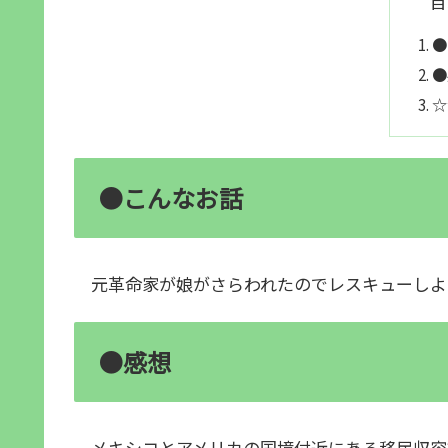
目
●
●
☆
●こんなお話
元革命家が娘がさらわれたのでレスキューしよ
●感想
メキシコとアメリカの国境付近にある移民収容