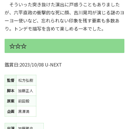
そういった突き抜けた演出に戸惑うこともありました
が、六平直政の衝撃的な死に顔、吉川晃司が演じる謎のヨ
ーヨー使いなど、忘れられない印象を残す要素も多数あ
り。トンデモ描写を含めて楽しめる一本でした。
☆☆☆
鑑賞日:2023/10/08 U-NEXT
監督
松方弘樹
脚本
加藤正人
原案
前田毅
企画
黒澤満
出演
加藤雅也