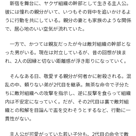
新宿を舞台に、ヤクザ組織の幹部として生きる主人公。
彼には憧れの親分がいて、いつもその背中を追いかけるよ
うに行動を共にしている。親分の妻とも家族のような関係
で、居心地のいい空気が流れていた。
一方で、かつては親友だったが今は敵対組織の幹部とな
った男がいる。現在は対立しているが、昔の回想が挟ま
れ、2人の因縁と切ない距離感が浮き彫りになっていく。
そんなある日、敬愛する親分が何者かに射殺される。混
乱の中、頼りない弟が2代目を継承。無茶な命令で子分た
ちに敵対組織への攻撃を指示し、逆に反撃を食らって組織
内は不安定になっていく。だが、その2代目は裏で敵対組
織との和解を目論んで盃を交わそうとするなど、行動に一
貫性がない。
主人公が可愛がっていた若い子分も、2代目の命令で敵