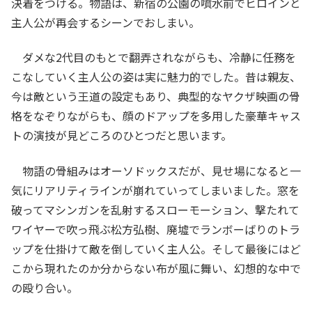
決着をつける。物語は、新宿の公園の噴水前でヒロインと
主人公が再会するシーンでおしまい。
ダメな2代目のもとで翻弄されながらも、冷静に任務を
こなしていく主人公の姿は実に魅力的でした。昔は親友、
今は敵という王道の設定もあり、典型的なヤクザ映画の骨
格をなぞりながらも、顔のドアップを多用した豪華キャス
トの演技が見どころのひとつだと思います。
物語の骨組みはオーソドックスだが、見せ場になると一
気にリアリティラインが崩れていってしまいました。窓を
破ってマシンガンを乱射するスローモーション、撃たれて
ワイヤーで吹っ飛ぶ松方弘樹、廃墟でランボーばりのトラ
ップを仕掛けて敵を倒していく主人公。そして最後にはど
こから現れたのか分からない布が風に舞い、幻想的な中で
の殴り合い。