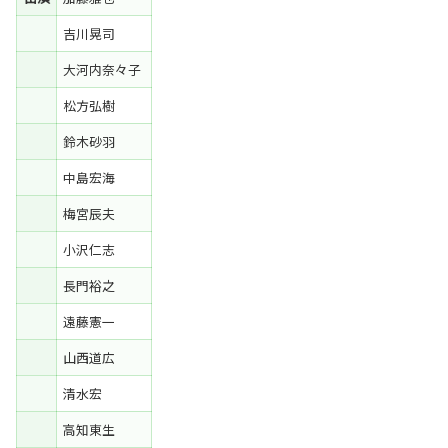
吉川晃司
大河内奈々子
松方弘樹
鈴木砂羽
中島宏海
梅宮辰夫
小沢仁志
長門裕之
遠藤憲一
山西道広
清水宏
高知東生