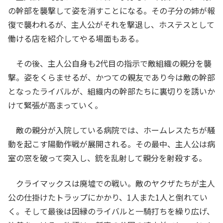
の幹部を襲撃して姿を消すことになる。その子分の姉が報
復で襲われるが、主人公がそれを撃退し、ホステスとして
働ける店を紹介してやる場面もある。
その後、主人公自身も2代目の指示で敵組織の親分を襲
撃。姿をくらませるが、かつての親友であり今は敵の幹部
となったライバルが、組織内の幹部たちに裏切りを誘いか
けて緊張が高まっていく。
敵の親分が入院している病院では、ホームレスたちが騒
動を起こす陽動作戦が展開される。その最中、主人公は病
室の窓を破って突入し、銃を乱射して親分を射殺する。
クライマックスは廃墟での戦い。敵のヤクザたちが主人
公の仕掛けたトラップにかかり、1人また1人と倒れてい
く。そして最後は因縁のライバルと一騎打ちを繰り広げ、