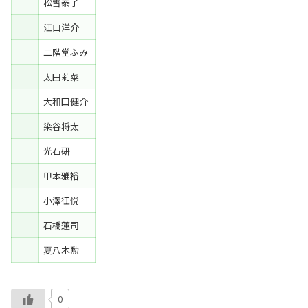
松雪泰子
江口洋介
二階堂ふみ
太田莉菜
大和田健介
染谷将太
光石研
甲本雅裕
小澤征悦
石橋蓮司
夏八木勲
0