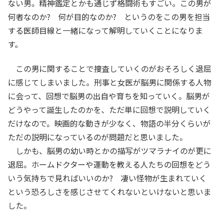
ない男。精神鑑定とかも通じず格闘術もすごい。この男が
何者なのか? 何が目的なのか? というのをこの男を担当
する医師目線と一緒になって解明していくことになりま
す。
この男に関することで捜査していくのがおそろしく退屈
に感じてしまいました。刑事と女医が脳男に関係する人物
に会って、回想で脳男の出自や育ちを知っていく。脳男が
どうやって誕生したのかを、ただ単に回想で説明していく
だけなので。映画的な動きが少なく、物語の半分くらいが
ただの説明になっているのが問題だと思いました。
しかも、脳男の幼い時とかの描写がツマラナイのが更に
退屈。ホームドクターや運動を教える人たちの回想をどう
いう気持ちで見ればいいのか? 凄い怪物が生まれていく
という恐ろしさを感じさせてくれないといけないと思いま
した。