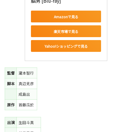
脳男 [Blu-ray]
Amazonで見る
楽天市場で見る
Yahoo!ショッピングで見る
監督
瀧本智行
脚本
真辺克彦
成島出
原作
首藤瓜於
出演
生田斗真