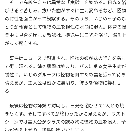
そこで高校生たちは異常な「実験」を始める。日光を浴
びせると苦しみ、抜いた歯がすぐに生え変わるなど、怪物
の特性を面白がって観察する。そのうち、いじめっ子のひ
とりが報復として怪物の血を担任の水筒に混入。体育の授
業中に具合を崩した教師は、搬送中に日光を浴び、燃え上
がって死亡する。
事件はニュースで報道され、怪物の姉が妹の行方を探し
て街に現れる。姉の襲撃は始まり、バスに乗る女子生徒が
犠牲に。いじめグループは怪物を倒すため罠を張って待ち
構えるが、主人公は密かに裏切り、彼らを怪物に襲わせ
る。
最後は怪物の姉妹と対峙し、日光を浴びせて2人とも焼
き尽くす。そしてすべてが終わったかに見えたが、ラスト
シーンでは主人公がクラスの飲み物に怪物の血を混入。全
員が燃え上がり、阿鼻叫喚でおしまい。