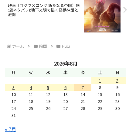
映画【ゴジラ×コング 新たなる帝国】感
想(ネタバレ):地下文明で描く怪獣神話と
激闘
ホーム
映画
Hulu
2026年8月
月
火
水
木
金
土
日
1
2
3
4
5
6
7
8
9
10
11
12
13
14
15
16
17
18
19
20
21
22
23
24
25
26
27
28
29
30
31
« 7月