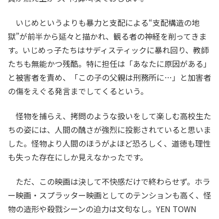
いじめというよりも暴力と支配による“支配構造の地
獄”が前半から延々と描かれ、観る者の神経を削ってきま
す。いじめっ子たちはサディスティックに暴れ回り、教師
たちも無能かつ残酷。特に担任は「あなたに原因がある」
と被害者を責め、「この子の父親は刑務所に…」と加害者
の傷をえぐる発言までしてくるという。
怪物を捕らえ、拷問のような扱いをして楽しむ高校生た
ちの姿には、人間の醜さが強烈に投影されていると思いま
した。怪物より人間のほうがよほど恐ろしく、道徳も理性
も失った存在にしか見えなかったです。
ただ、この映画は決して不快感だけで終わらせず。ホラ
ー映画・スプラッター映画としてのテンションも高く、怪
物の造形や殺戮シーンの迫力は文句なし。YEN TOWN