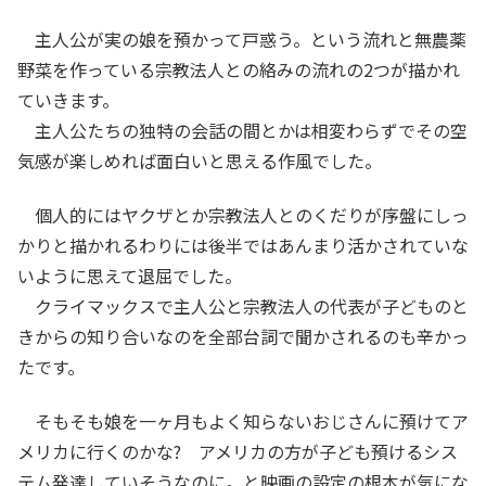
主人公が実の娘を預かって戸惑う。という流れと無農薬
野菜を作っている宗教法人との絡みの流れの2つが描かれ
ていきます。
主人公たちの独特の会話の間とかは相変わらずでその空
気感が楽しめれば面白いと思える作風でした。
個人的にはヤクザとか宗教法人とのくだりが序盤にしっ
かりと描かれるわりには後半ではあんまり活かされていな
いように思えて退屈でした。
クライマックスで主人公と宗教法人の代表が子どものと
きからの知り合いなのを全部台詞で聞かされるのも辛かっ
たです。
そもそも娘を一ヶ月もよく知らないおじさんに預けてア
メリカに行くのかな? アメリカの方が子ども預けるシス
テム発達していそうなのに。と映画の設定の根本が気にな