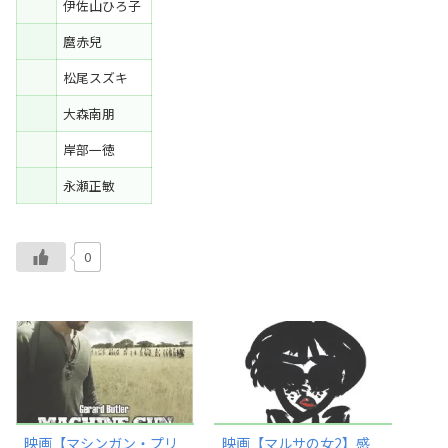
伊佐山ひろ子
麿赤兒
松尾スズキ
大森南朋
岸部一徳
永瀬正敏
0
映画【マシンガン・プリ
映画【マルサの女2】感