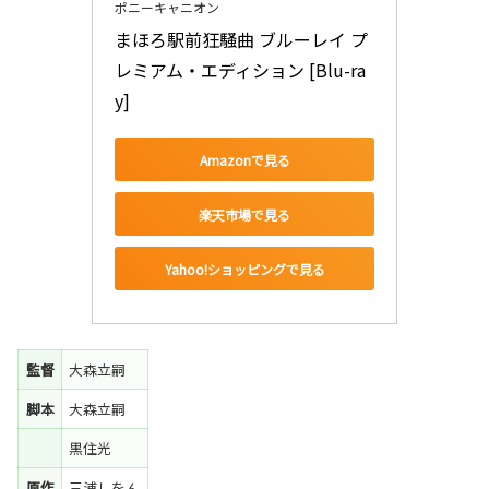
ポニーキャニオン
まほろ駅前狂騒曲 ブルーレイ プ
レミアム・エディション [Blu-ra
y]
Amazonで見る
楽天市場で見る
Yahoo!ショッピングで見る
監督
大森立嗣
脚本
大森立嗣
黒住光
原作
三浦しをん