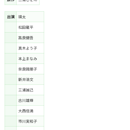
出演
瑛太
松田龍平
高良健吾
真木よう子
本上まなみ
奈良岡朋子
新井浩文
三浦誠己
古川雄輝
大西信満
市川実和子