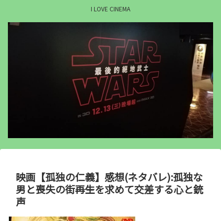
I LOVE CINEMA
映画【孤独の仁義】感想(ネタバレ):孤独な
男と喪失の街――再生を求めて交差する心と銃
声