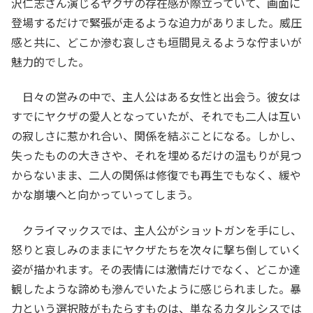
沢仁志さん演じるヤクザの存在感が際立っていて、画面に
登場するだけで緊張が走るような迫力がありました。威圧
感と共に、どこか滲む哀しさも垣間見えるような佇まいが
魅力的でした。
日々の営みの中で、主人公はある女性と出会う。彼女は
すでにヤクザの愛人となっていたが、それでも二人は互い
の寂しさに惹かれ合い、関係を結ぶことになる。しかし、
失ったものの大きさや、それを埋めるだけの温もりが見つ
からないまま、二人の関係は修復でも再生でもなく、緩や
かな崩壊へと向かっていってしまう。
クライマックスでは、主人公がショットガンを手にし、
怒りと哀しみのままにヤクザたちを次々に撃ち倒していく
姿が描かれます。その表情には激情だけでなく、どこか達
観したような諦めも滲んでいたように感じられました。暴
力という選択肢がもたらすものは、単なるカタルシスでは