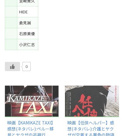
宮崎貴久
HIDE
倉見誠
石原美優
小沢仁志
0
映画【KAMIKAZE TAXI】
映画【任侠ヘルパー】感
感想(ネタバレ):ペルー移
想(ネタバレ):介護とヤク
民とヤクザの逃避行
ザが交差する異色の物語