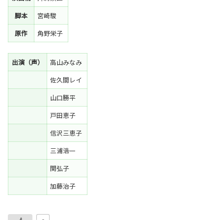
脚本
宮崎駿
原作
角野栄子
出演（声）
高山みなみ
佐久間レイ
山口勝平
戸田恵子
信沢三恵子
三浦浩一
関弘子
加藤治子