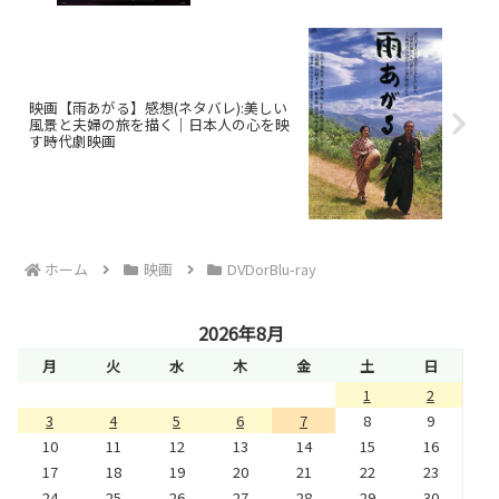
映画【雨あがる】感想(ネタバレ):美しい
風景と夫婦の旅を描く｜日本人の心を映
す時代劇映画
ホーム
映画
DVDorBlu-ray
2026年8月
月
火
水
木
金
土
日
1
2
3
4
5
6
7
8
9
10
11
12
13
14
15
16
17
18
19
20
21
22
23
24
25
26
27
28
29
30