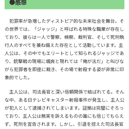
●感想
犯罪率が急増したディストピア的な未来社会を舞台。そ
の世界では、「ジャッジ」と呼ばれる特殊な職業が存在し
ており、彼らは一人で警察、検察、裁判官、そして死刑執
行人のすべてを兼ね備えた存在として活動しています。主
人公は、その中でもエリートとして知られるジャッジであ
り、銃撃戦の現場に颯爽と現れては「俺が法だ」と叫びな
がら犯罪者を即座に裁き、その場で射殺する姿が非常に印
象的でした。
主人公は、司法長官と深い信頼関係で結ばれてる。そん
な中、ある日テレビキャスター射殺事件が発生し、主人公
が犯人として逮捕されてしまいます。証拠は完璧にそろっ
ており、主人公は無実を訴えるものの誰にも信じてもらえ
ず、死刑を宣告されます。しかし、引退を控えた司法長官