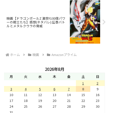
映画【ドラゴンボールZ 激突!!100億パワ
ーの戦士たち】感想(ネタバレ):圧巻バト
ルとメタルクウラの脅威
ホーム
映画
Amazonプライム
2026年8月
月
火
水
木
金
土
日
1
2
3
4
5
6
7
8
9
10
11
12
13
14
15
16
17
18
19
20
21
22
23
24
25
26
27
28
29
30
31