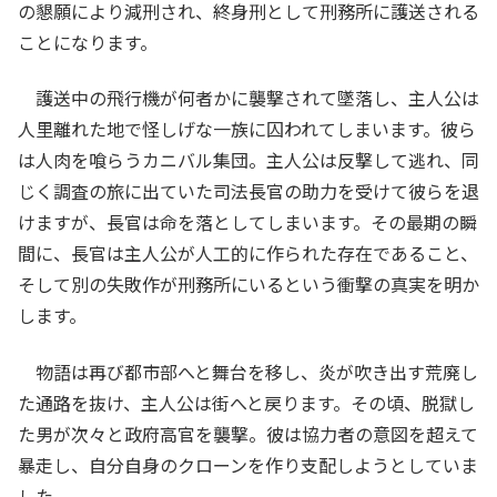
の懇願により減刑され、終身刑として刑務所に護送される
ことになります。
護送中の飛行機が何者かに襲撃されて墜落し、主人公は
人里離れた地で怪しげな一族に囚われてしまいます。彼ら
は人肉を喰らうカニバル集団。主人公は反撃して逃れ、同
じく調査の旅に出ていた司法長官の助力を受けて彼らを退
けますが、長官は命を落としてしまいます。その最期の瞬
間に、長官は主人公が人工的に作られた存在であること、
そして別の失敗作が刑務所にいるという衝撃の真実を明か
します。
物語は再び都市部へと舞台を移し、炎が吹き出す荒廃し
た通路を抜け、主人公は街へと戻ります。その頃、脱獄し
た男が次々と政府高官を襲撃。彼は協力者の意図を超えて
暴走し、自分自身のクローンを作り支配しようとしていま
した。