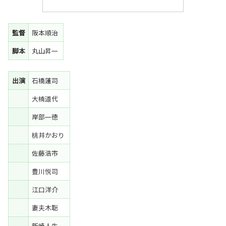
監督
阪本順治
脚本
丸山昇一
出演
石橋蓮司
大楠道代
岸部一徳
桃井かおり
佐藤浩市
豊川悦司
江口洋介
妻夫木聡
新崎人生