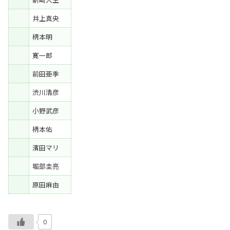
井上真央
柄本明
寛一郎
前田亜季
渋川清彦
小野武彦
柄本佑
濱田マリ
堀部圭亮
原田麻由
0