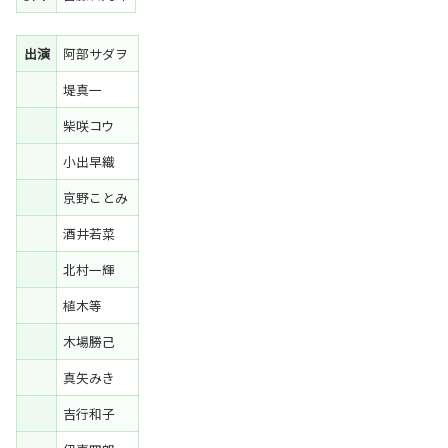
出演
阿部サダヲ
堤真一
柴咲コウ
小出早織
京野ことみ
酒井若菜
北村一輝
植木等
木場勝己
真矢みき
吉行和子