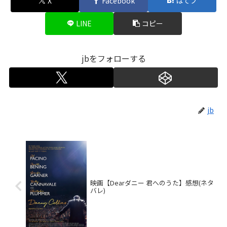
X
Facebook
はてブ
LINE
コピー
jbをフォローする
jb
映画【Dearダニー 君へのうた】感想(ネタ
バレ)