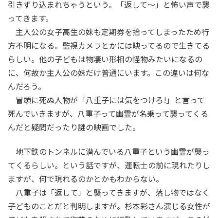
引きずり込まれちゃうという。「返して～」と怖い声で襲
ってきます。
主人公の女子高生の妹も定期券を拾ってしまったため行
方不明になる。監視カメラとかには映ってるので生きてる
らしい。他の子どもは物凄い形相の怪物みたいになるの
に、何故か主人公の妹だけ普通にいます。この違いは何な
んだろう。
冒頭に死ぬ人物が「八重子には気をつけろ!」と言って
死んでいきますが、八重子って幽霊が名乗って襲ってくる
んだと疑問だったり謎の映画でした。
地下鉄のトンネルに潜んでいる八重子という幽霊が襲っ
てくるらしい。という話ですが、運転士の前に現れたりし
ますが、何で現れるのかとかもわからない。
八重子は「返して」と襲ってきますが、落し物ではなく
子どものことだと判明しますが。杉本彩さん演じる女性が