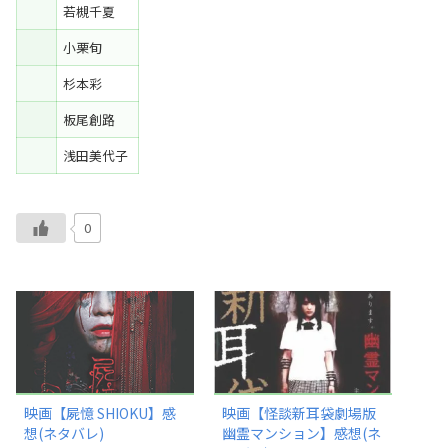
若槻千夏
小栗旬
杉本彩
板尾創路
浅田美代子
0
映画【屍憶 SHIOKU】感
映画【怪談新耳袋劇場版
想(ネタバレ)
幽霊マンション】感想(ネ