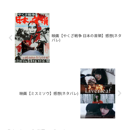
映画【やくざ戦争 日本の首領】感想(ネタ
バレ)
映画【ミスミソウ】感想(ネタバレ)