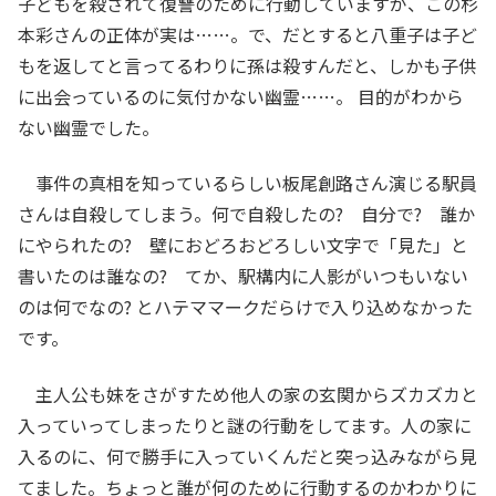
子どもを殺されて復讐のために行動していますが、この杉
本彩さんの正体が実は……。で、だとすると八重子は子ど
もを返してと言ってるわりに孫は殺すんだと、しかも子供
に出会っているのに気付かない幽霊……。 目的がわから
ない幽霊でした。
事件の真相を知っているらしい板尾創路さん演じる駅員
さんは自殺してしまう。何で自殺したの? 自分で? 誰か
にやられたの? 壁におどろおどろしい文字で「見た」と
書いたのは誰なの? てか、駅構内に人影がいつもいない
のは何でなの? とハテママークだらけで入り込めなかった
です。
主人公も妹をさがすため他人の家の玄関からズカズカと
入っていってしまったりと謎の行動をしてます。人の家に
入るのに、何で勝手に入っていくんだと突っ込みながら見
てました。ちょっと誰が何のために行動するのかわかりに