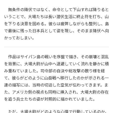
無条件の降伏ではなく、命令として下山すれば降りると
いうことで、大場たちは長い潜伏生活に終止符を打ち、山
を下りる決意を固める。彼らは疲弊しながらも整列し、島
で最後に残った日本兵として姿を現し、そのまま降伏へ向
かっておしまい。
作品はサイパン島の戦いを序盤で描き、その崩壊と混乱
を背景に、大場大尉が山中へ退避していく流れを静かに積
み重ねていました。司令部の自決や総攻撃の散り様を経
て、彼らがどのように山岳戦へ移行したのかが示される一
連の描写には、当時の切迫した空気が伝わってきます。ま
た、アメリカ側の視点も同時に挿入され、大場大尉の存在
を追う兵士たちの姿が対照的に描かれていました。
ただ、大場大尉がどのような心情で行動しているのか、