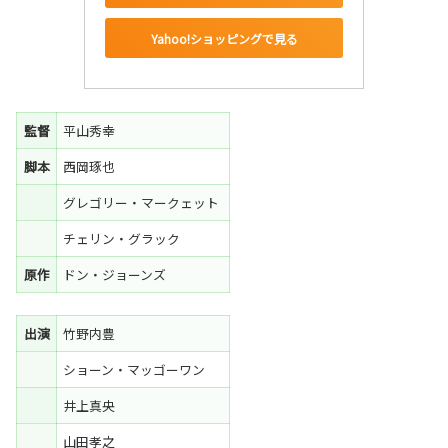
Yahoo!ショッピングで見る
監督
平山秀幸
脚本
西岡琢也
グレゴリー・マークェット
チェリン・グラック
原作
ドン・ジョーンズ
出演
竹野内豊
ショーン・マッゴーワン
井上真央
山田孝之