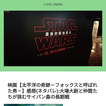
I LOVE CINEMA
映画【太平洋の奇跡－フォックスと呼ばれ
た男－】感想(ネタバレ):大場大尉と仲間た
ちが挑むサイパン島の長期戦