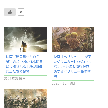
0
映画【硫黄島からの手
映画【ペリリュー ー楽園
紙】感想(ネタバレ):硫黄
のゲルニカー】感想(ネタ
島に残された手紙が語る
バレ):青い海と激戦が交
兵士たちの記憶
錯するペリリュー島の物
語
2026年2月6日
2025年12月8日