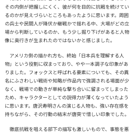
その内側が把握しにくく、彼が何を目的に抗戦を続けてい
るのかが見えづらいところもあったように思います。周囲
の兵士や民間人が降伏か継戦かで揺れる中、大場がどの立
場から判断しているのか、もう少し掘り下げがあると人物
像に奥行きが生まれたのではないかと感じました。
アメリカ側の描かれ方も、終始「日本兵を理解する人
物」という役割に収まっており、やや一本調子な印象があ
りました。フォックスと呼ばれる要素についても、その異
名にふさわしい戦術や知略が作品内で強調される場面が少
なく、戦場での動きが単純な撃ち合いに留まってしまった
ため、キャラクターとしての説得力が薄くなっていたよう
に思います。唐沢寿明さんの演じる人物も、強い存在感を
持ちながら、その行動の結末が唐突で惜しい印象でした。
徹底抗戦を唱える部下の描写も激しいもので、事態を悪