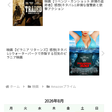
映画【リベンジ・ガンショット 非情の追
跡者】感想(ネタバレ):非情な復讐劇と銃
撃アクション
映画【ピラニア リターンズ】感想(ネタバ
レ):ウォーターパークで炸裂する狂気のピ
ラニア映画
ホーム
映画
Amazonプライム
2026年8月
月
火
水
木
金
土
日