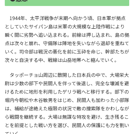
1944年、太平洋戦争が末期へ向かう頃、日本軍が拠点
としていたサイパン島は米軍の大規模な上陸作戦により
瞬く間に劣勢へ追い込まれる。前線は押し込まれ、島の拠
点は次々と崩れ、守備隊は陣地を失いながら退却を重ねて
いく。司令部は戦況の悪化を前に玉砕を命じ、幹部たちが
次々と自決する中、戦線は山岳地帯へと縮んでいく。
タッポーチョ山周辺に散開した日本兵の中で、大場栄大
尉は少数の部下や民間人を伴って後退し、完全な壊滅を避
けるために地形を利用したゲリラ戦へと移行する。部下の
堀内今朝松や木谷敏男をはじめ、民間人も加わった小部隊
は、補給が途絶えた極限の状況で敵の捜索隊をかわしなが
ら戦闘を継続する。大場は無謀な特攻を避け、生き残るこ
とを前提とした戦い方を選び、民間人の保護にも力を割い
ていく。