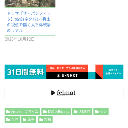
ドラマ【ザ・パシフィッ
ク】感想(ネタバレ):兵士
の視点で描く太平洋戦争
のリアル
2025年10月12日
Amazonプライム
DVDorBlu-ray
U-NEXT
☆☆
た行
戦争
邦画