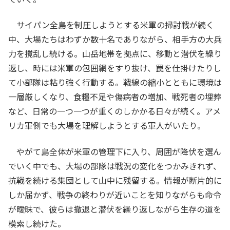
サイパン全島を制圧しようとする米軍の掃討戦が続く
中、大場たちはわずか数十名でありながら、相手方の大兵
力を撹乱し続ける。山岳地帯を拠点に、移動と潜伏を繰り
返し、時には米軍の包囲網をすり抜け、罠を仕掛けたりし
て小部隊は粘り強く行動する。戦線の縮小とともに環境は
一層厳しくなり、食糧不足や傷病者の増加、戦死者の埋葬
など、日常の一つ一つが重くのしかかる日々が続く。アメ
リカ軍側でも大場を理解しようとする軍人がいたり。
やがて島全体が米軍の管理下に入り、周囲が降伏を選ん
でいく中でも、大場の部隊は戦況の変化をつかみきれず、
抗戦を続ける集団として山中に残留する。情報が断片的に
しか届かず、戦争の終わりが近いことを知りながらも命令
が曖昧で、彼らは撤退と潜伏を繰り返しながら生存の道を
模索し続けた。