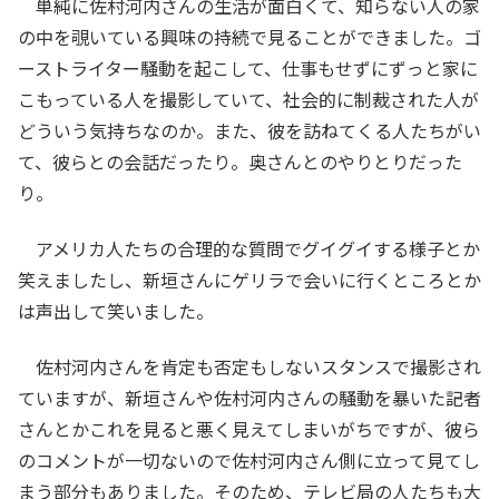
単純に佐村河内さんの生活が面白くて、知らない人の家
の中を覗いている興味の持続で見ることができました。ゴ
ーストライター騒動を起こして、仕事もせずにずっと家に
こもっている人を撮影していて、社会的に制裁された人が
どういう気持ちなのか。また、彼を訪ねてくる人たちがい
て、彼らとの会話だったり。奥さんとのやりとりだった
り。
アメリカ人たちの合理的な質問でグイグイする様子とか
笑えましたし、新垣さんにゲリラで会いに行くところとか
は声出して笑いました。
佐村河内さんを肯定も否定もしないスタンスで撮影され
ていますが、新垣さんや佐村河内さんの騒動を暴いた記者
さんとかこれを見ると悪く見えてしまいがちですが、彼ら
のコメントが一切ないので佐村河内さん側に立って見てし
まう部分もありました。そのため、テレビ局の人たちも大