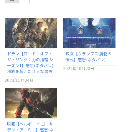
ドラマ【ロード・オブ・
映画【クランプス 魔物の
ザ・リング：力の指輪 シ
儀式】感想(ネタバレ)
ーズン1】感想(ネタバレ):
2022年10月20日
種族を超えた壮大な冒険
2023年5月24日
映画【ヘルボーイ ゴール
デン・アーミー】感想(ネ