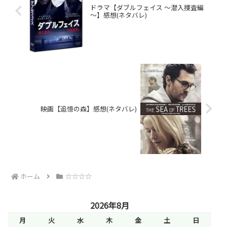
ドラマ【ダブルフェイス ～潜入捜査編
～】感想(ネタバレ)
映画【追憶の森】感想(ネタバレ)
ホーム
☆☆☆☆
2026年8月
月
火
水
木
金
土
日