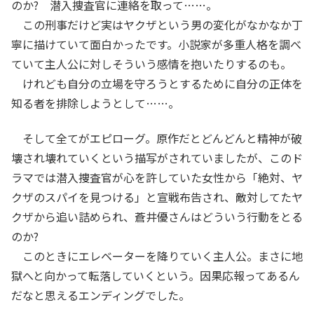
のか? 潜入捜査官に連絡を取って……。
この刑事だけど実はヤクザという男の変化がなかなか丁
寧に描けていて面白かったです。小説家が多重人格を調べ
ていて主人公に対しそういう感情を抱いたりするのも。
けれども自分の立場を守ろうとするために自分の正体を
知る者を排除しようとして……。
そして全てがエピローグ。原作だとどんどんと精神が破
壊され壊れていくという描写がされていましたが、このド
ラマでは潜入捜査官が心を許していた女性から「絶対、ヤ
クザのスパイを見つける」と宣戦布告され、敵対してたヤ
クザから追い詰められ、蒼井優さんはどういう行動をとる
のか?
このときにエレベーターを降りていく主人公。まさに地
獄へと向かって転落していくという。因果応報ってあるん
だなと思えるエンディングでした。