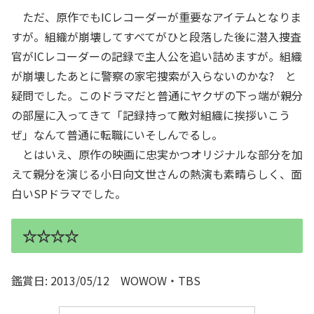
ただ、原作でもICレコーダーが重要なアイテムとなりま
すが。組織が崩壊してすべてがひと段落した後に潜入捜査
官がICレコーダーの記録で主人公を追い詰めますが。組織
が崩壊したあとに警察の家宅捜索が入らないのかな? と
疑問でした。このドラマだと普通にヤクザの下っ端が親分
の部屋に入ってきて「記録持って敵対組織に挨拶いこう
ぜ」なんて普通に転職にいそしんでるし。
とはいえ、原作の映画に忠実かつオリジナルな部分を加
えて親分を演じる小日向文世さんの熱演も素晴らしく、面
白いSPドラマでした。
☆☆☆☆
鑑賞日: 2013/05/12 WOWOW・TBS