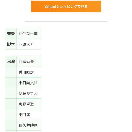
Yahoo!ショッピングで見る
監督
羽住英一郎
脚本
羽原大介
出演
西島秀俊
香川照之
小日向文世
伊藤かずえ
角野卓造
平田満
和久井映見