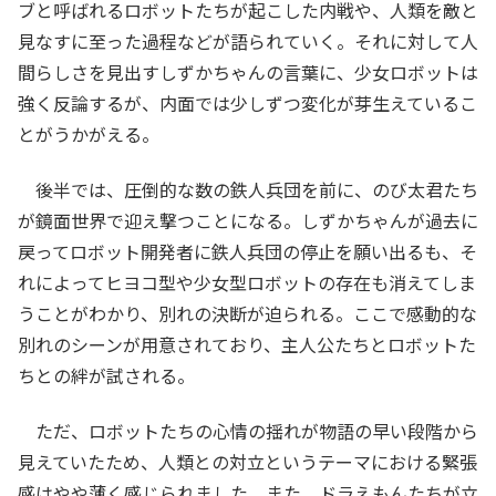
ブと呼ばれるロボットたちが起こした内戦や、人類を敵と
見なすに至った過程などが語られていく。それに対して人
間らしさを見出すしずかちゃんの言葉に、少女ロボットは
強く反論するが、内面では少しずつ変化が芽生えているこ
とがうかがえる。
後半では、圧倒的な数の鉄人兵団を前に、のび太君たち
が鏡面世界で迎え撃つことになる。しずかちゃんが過去に
戻ってロボット開発者に鉄人兵団の停止を願い出るも、そ
れによってヒヨコ型や少女型ロボットの存在も消えてしま
うことがわかり、別れの決断が迫られる。ここで感動的な
別れのシーンが用意されており、主人公たちとロボットた
ちとの絆が試される。
ただ、ロボットたちの心情の揺れが物語の早い段階から
見えていたため、人類との対立というテーマにおける緊張
感はやや薄く感じられました。また、ドラえもんたちが立