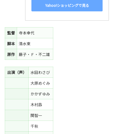
Yahoo!ショッピングで見る
監督
寺本幸代
脚本
清水東
原作
藤子・Ｆ・不二雄
出演（声）
水田わさび
大原めぐみ
かかずゆみ
木村昴
関智一
千秋