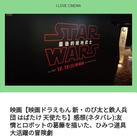
I LOVE CINEMA
映画【映画ドラえもん 新・のび太と鉄人兵
団 はばたけ 天使たち】感想(ネタバレ):友
情とロボットの葛藤を描いた、ひみつ道具
大活躍の冒険劇