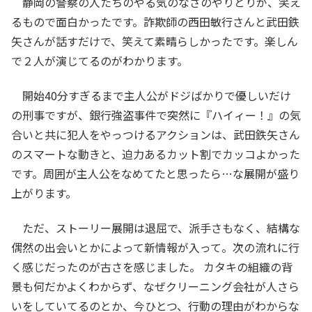
静岡の警察の人たちのやる気のなさのやりとりが、笑え
るもので面白かったです。詐欺師の西田敏行さんと武田鉄
矢さんが話すだけで、笑えて素晴らしかったです。楽しん
で２人が演じてるのがわかります。
開始40分すぎるまで主人公がドジばかりで優しいだけ
の刑事ですが、銀行強盗事件で突然に『ハイィー！』の気
合いと共に犯人をやっつけるアクションは、武田鉄矢さん
のスマートな動きと、迫力あるカット割でカッコよかった
です。周囲が主人公をなめてたと思ったら…な展開が盛り
上がります。
ただ、ストーリー展開は退屈で、派手さもなく、結構な
偶然の出会いとかによって新情報が入って。次の流れに行
く感じだったのが古さを感じました。 カタキの組織の背
景も何だかよくわからず、なぜクリーニング会社が人さら
いをしていてるのとか、今ひとつ、行動の理由がわからな