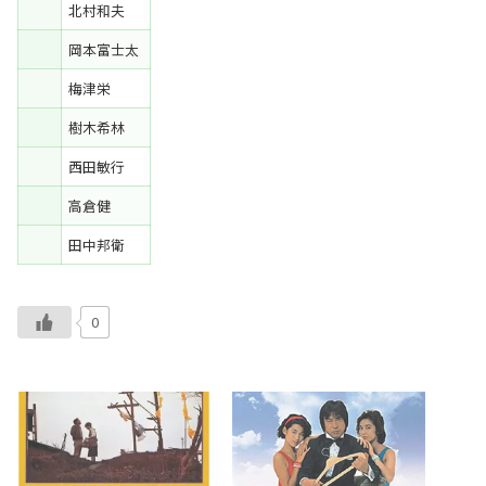
北村和夫
岡本富士太
梅津栄
樹木希林
西田敏行
高倉健
田中邦衛
0