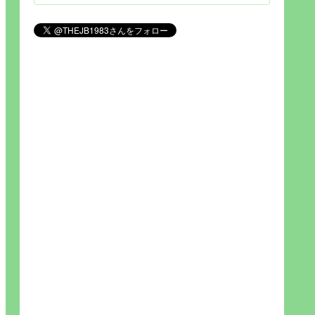
見られれば幸福度を高い」とわか
りやすい人生です。そのため…