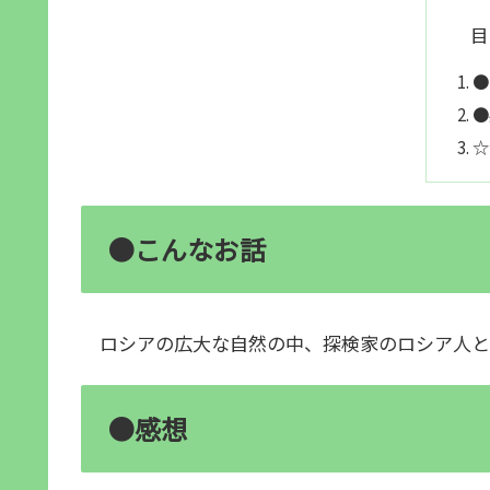
目
●
●
☆
●こんなお話
ロシアの広大な自然の中、探検家のロシア人と
●感想