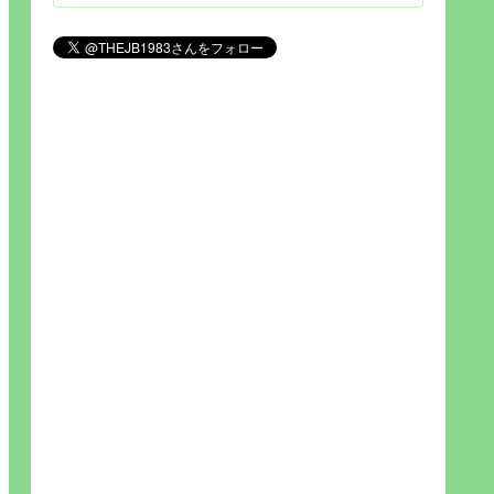
見られれば幸福度を高い」とわか
りやすい人生です。そのため…