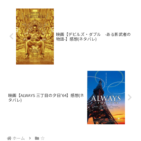
映画【デビルズ・ダブル -ある影武者の
物語-】感想(ネタバレ)
映画【ALWAYS 三丁目の夕日’64】感想(ネ
タバレ)
ホーム
☆