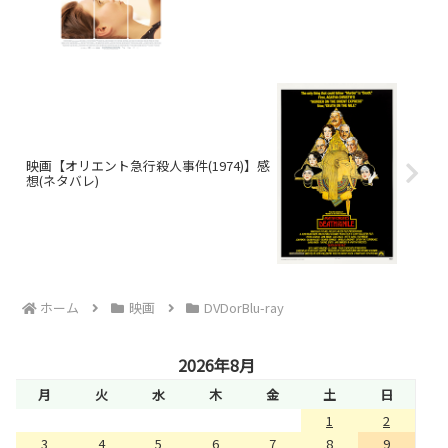
映画【オリエント急行殺人事件(1974)】感
想(ネタバレ)
ホーム
映画
DVDorBlu-ray
2026年8月
月
火
水
木
金
土
日
1
2
3
4
5
6
7
8
9