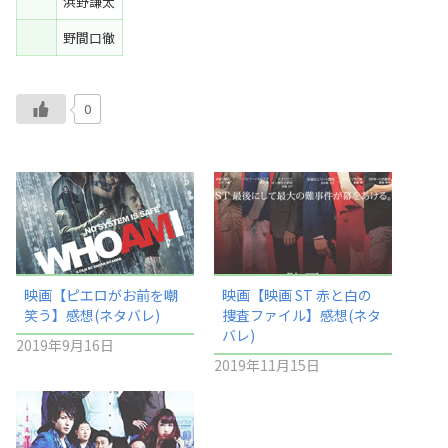
浜野謙太
野間口徹
0
映画【ピエロがお前を嘲
映画【映画 ST 赤と白の
笑う】感想(ネタバレ)
捜査ファイル】感想(ネタ
バレ)
2019年9月16日
2019年11月15日