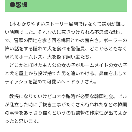
●感想
1本わかりやすいストーリー展開ではなくて説明が難し
い映画でした。それなのに惹きつけられる不思議な魅力
で、冒頭の団地を歩き回る構図とかの面白さ。ボーラ―の
怖い話をする隠れて犬を食べる警備員、どこからともなく
現れるホームレス。犬を探す飼い主たち。
どこかとぼけた主人公の女の子がルームメイトの女の子
と犬を屋上から投げ捨てた男を追いかける。鼻血を出して
ティッシュを詰めて可愛いペ・ドゥナさん。
教授になりたいけどコネや賄賂が必要な韓国社会。ビル
が乱立した時に手抜き工事がたくさん行われたなどの韓国
の事情をあっさり描くというのも監督の作家性が出てよか
ったと思います。