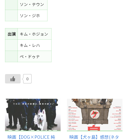
ソン・テウン
ソン・ジホ
出演
キム・ホジョン
キム・レハ
ペ・ドゥナ
0
映画【DOG×POLICE 純
映画【犬ヶ島】感想(ネタ