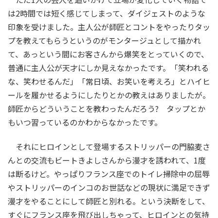
は2時間では短く感じてしまって、ダイジェストのような
印象を受けました。主人公が師匠とコントをやったりタッ
プを教えてもらうというのがモンタージュとして描かれ
て、あっという間にお客さんから爆笑をとっていくので、
普通に主人公が天才にしか見えなかったです。「笑われる
な、笑わせるんだ」「常日頃、お笑いを考えろ」とハイヒ
ールを履かせるようにしたりとかの教えはありましたが。
師匠からどういうことを教わったんだろう? タップとか
もいつ習っているのかわからなかったです。
それにヒロインとして登場するストリッパーの門脇麦さ
んとの交流もビートきよしさんから漫才を誘われて、1度
は断るけど。やっぱりフランス座でのトイレ掃除中の屈辱
やストリッパーのインコのお世話などの現状に満足できず
漫才をやることにして師匠と別れる。という決断をして、
すぐにフランス座を飛び出しちゃって、ヒロインとの気持