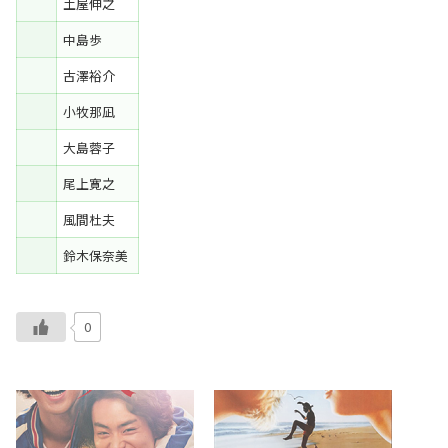
土屋伸之
中島歩
古澤裕介
小牧那凪
大島蓉子
尾上寛之
風間杜夫
鈴木保奈美
0