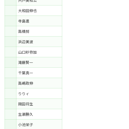
宍戸美和公
大和田伸也
寺島進
高橋努
浜辺美波
山口紗弥加
滝藤賢一
千葉真一
高嶋政伸
りりィ
岡田将生
生瀬勝久
小池栄子