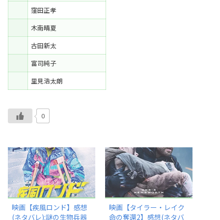
窪田正孝
木南晴夏
古田新太
富司純子
里見浩太朗
0
映画【疾風ロンド】感想
映画【タイラー・レイク
(ネタバレ):謎の生物兵器
命の奪還2】感想(ネタバ