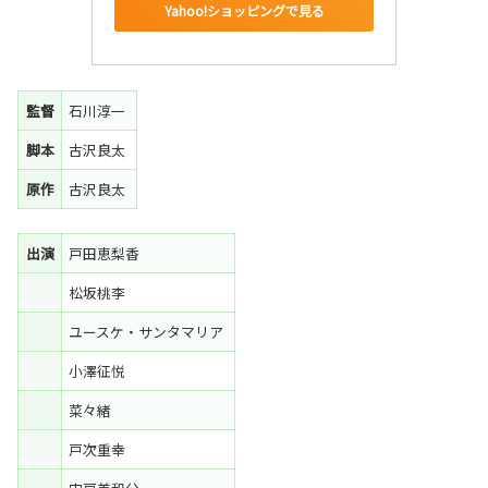
Yahoo!ショッピングで見る
監督
石川淳一
脚本
古沢良太
原作
古沢良太
出演
戸田恵梨香
松坂桃李
ユースケ・サンタマリア
小澤征悦
菜々緒
戸次重幸