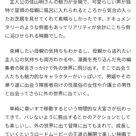
主人公の佳山明さんの魅力が全開で、可愛らしい声が独
特で冒頭の母親に風呂に入れられるところから気合の入っ
たお芝居を見せてくれて素晴らしかったです。ドキュメン
タリーのような側面もあってリアリティが余計にこちら側
に浴びせられる映画でした。
束縛したい母親の気持ちもわかるし、母親から逃れたい
主人公の気持ちも両方わかる中、漫画を売り込んだ先の編
集者の発言きっかけで外の世界に飛び出す。そこで出会う
人たちも魅力的なキャラクターがいっぱいで、男娼やその
帰り道に出会う障害者向けの性風俗の女性や介護士の男性
と出会ってさらに外の世界に出ていく。
単純に車いすで移動するという物理的な大変さが伝わっ
てきて、バレないように脱出するとかのアクションとして
も楽しいし、外の世界に出て冒険に出てもまれて、成長し
ていくというロードムービーの王道の展開で楽しい映画で