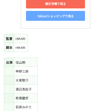
楽天市場で見る
Yahoo!ショッピングで見る
監督
HIKARI
脚本
HIKARI
出演
佳山明
神野三鈴
大東駿介
渡辺真起子
熊篠慶彦
萩原みのり