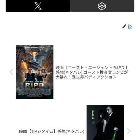
jb
映画【ゴースト・エージェント R.I.P.D.】
感想(ネタバレ):ゴースト捜査官コンビが
大暴れ！異世界バディアクション
映画【TIME/タイム】感想(ネタバレ)