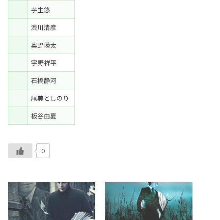
芋生悠
渋川清彦
奥野瑛太
宇野祥平
石橋静河
尾美としのり
板谷由夏
0