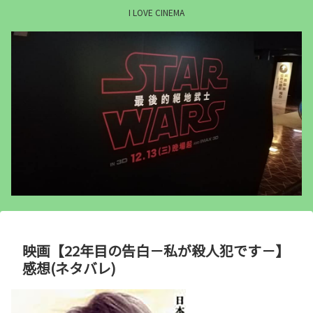
I LOVE CINEMA
映画【22年目の告白－私が殺人犯です－】
感想(ネタバレ)