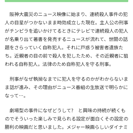
阪神大震災のニュース映像に始まり、連続殺人事件の犯
人の目星がつかないまま時効成立した現在。主人公の刑事
がチンピラを追いかけてるときにテレビで連続殺人の犯人
が名乗り出て著書を発売するニュースが流れて、世間の話
題をさらっていく自称犯人。それに戸惑う被害者遺族た
ち。近親者の目の前で殺人を犯したため、その近親者に狙
われる自称犯人。法律のため自称犯人を守る刑事。
刑事がなぜ執拗なまでに犯人を守るのかがわからないま
ま話が進み、その理由がニュース番組の生放送で明らかに
なって…。
劇場型の事件になぜどうして? と興味の持続が続くも
のでそういった楽しみで見られる設定が面白くその設定の
勝利の映画だと思いました。メジャー映画らしいダイナミ