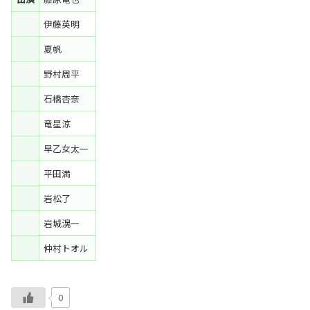
伊藤英明
夏帆
野村周平
石橋杏奈
竜星涼
早乙女太一
平田満
岩松了
岩城滉一
仲村トオル
0