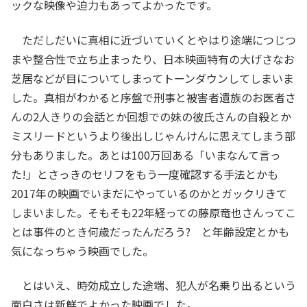
ックな映像や迫力もあってよかったです。
ただしだいに真相に近づいていくとやはり途端につじつ
まや整合性で立ち止まったり、日本映画特有の大げさなお
芝居などが目についてしまってトーンダウンしてしまいま
した。真相がわかると序盤で刑事と被害者遺族のお医者さ
んの2人きりの会話とか回想での妹の彼氏さんの自殺とか
ミスリードというより後出しじゃんけんに思えてしまう部
分もありました。あとは100万回ある「いまなんて言っ
た!」とさっきのセリフをもう一度確認する手法とかも
2017年の映画でいまだにやっているのかとガックリきて
しまいました。そもそも22年経っての藤原竜也さんってこ
とは事件のとき何歳だったんだろう? と年齢設定とかも
気になっちゃう映画でした。
とはいえ、時効成立した途端、犯人が名乗り出るという
面白さは新鮮でよかった映画でした。