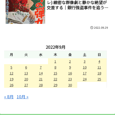
レ):緻密な群像劇と静かな絶望が
交差する｜銀行強盗事件を追う90
分のリアリズム
2022.09.29
2022年9月
月
火
水
木
金
土
日
1
2
3
4
5
6
7
8
9
10
11
12
13
14
15
16
17
18
19
20
21
22
23
24
25
26
27
28
29
30
« 8月
10月 »