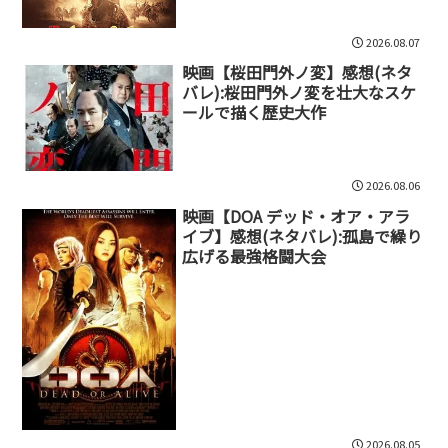
2026.08.07
映画【桜田門外ノ変】感想(ネタ
バレ):桜田門外ノ変を壮大なスケ
ールで描く歴史大作
2026.08.06
映画【DOA デッド・オア・アラ
イブ】感想(ネタバレ):孤島で繰り
広げる最強格闘大会
2026.08.05