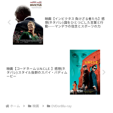
映画【インビクタス 負けざる者たち】感
想(ネタバレ):国をひとつにした言葉と行
動──マンデラの信念とスポーツの力
映画【コードネーム U.N.C.L.E. 】感想(ネ
タバレ):スタイル抜群のスパイ・バディム
ービー
ホーム
映画
DVDorBlu-ray