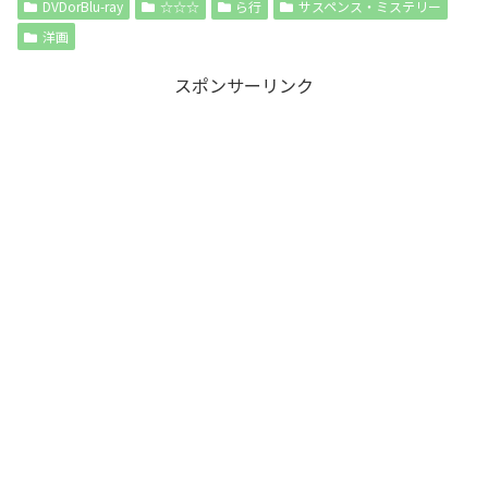
DVDorBlu-ray
☆☆☆
ら行
サスペンス・ミステリー
洋画
スポンサーリンク