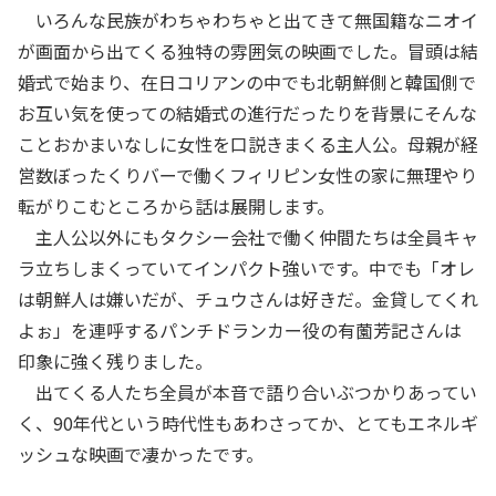
いろんな民族がわちゃわちゃと出てきて無国籍なニオイ
が画面から出てくる独特の雰囲気の映画でした。冒頭は結
婚式で始まり、在日コリアンの中でも北朝鮮側と韓国側で
お互い気を使っての結婚式の進行だったりを背景にそんな
ことおかまいなしに女性を口説きまくる主人公。母親が経
営数ぼったくりバーで働くフィリピン女性の家に無理やり
転がりこむところから話は展開します。
主人公以外にもタクシー会社で働く仲間たちは全員キャ
ラ立ちしまくっていてインパクト強いです。中でも「オレ
は朝鮮人は嫌いだが、チュウさんは好きだ。金貸してくれ
よぉ」を連呼するパンチドランカー役の有薗芳記さんは
印象に強く残りました。
出てくる人たち全員が本音で語り合いぶつかりあってい
く、90年代という時代性もあわさってか、とてもエネルギ
ッシュな映画で凄かったです。