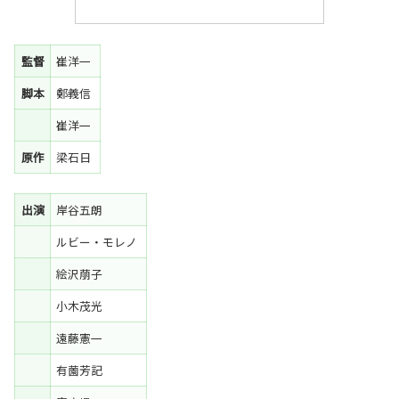
監督
崔洋一
脚本
鄭義信
崔洋一
原作
梁石日
出演
岸谷五朗
ルビー・モレノ
絵沢萠子
小木茂光
遠藤憲一
有薗芳記