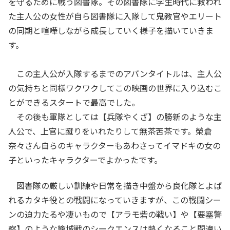
を守るために戦う図書隊。その図書隊に学生時代に救われ
た主人公の女性が自ら図書隊に入隊して鬼教官やエリート
の同期と喧嘩しながら成長していく様子を描いていきま
す。
この主人公が入隊するまでのアバンタイトルは、主人公
の気持ちと同様ワクワクしてこの映画の世界に入り込むこ
とができるスタートで最高でした。
その後も軍隊としては【兵隊やくざ】の勝新のような主
人公で、上官に蹴りをいれたりして無茶苦茶です。榮倉
奈々さん自らのキャラクターもあわさってイマドキの女の
子といったキャラクターでよかったです。
図書隊の厳しい訓練や日常を描き中盤から良化隊とよば
れるカタキ役との戦闘になっていきますが、この戦闘シー
ンの迫力たるや凄いもので【アラモ砦の戦い】や【要塞警
察】のような籠城戦のシークエンスは熱くなること間違い