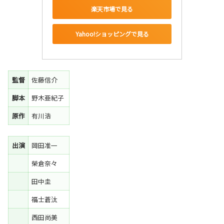
楽天市場で見る
Yahoo!ショッピングで見る
監督
佐藤信介
脚本
野木亜紀子
原作
有川浩
出演
岡田准一
榮倉奈々
田中圭
福士蒼汰
西田尚美