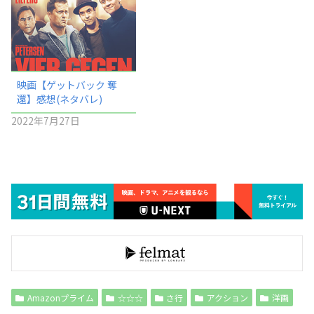
映画【ゲットバック 奪
還】感想(ネタバレ)
2022年7月27日
Amazonプライム
☆☆☆
さ行
アクション
洋画