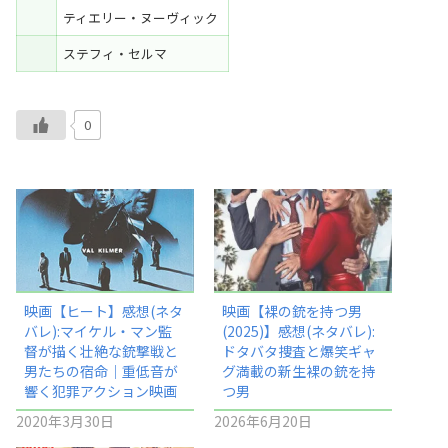
ティエリー・ヌーヴィック
ステフィ・セルマ
0
映画【ヒート】感想(ネタ
映画【裸の銃を持つ男
バレ):マイケル・マン監
(2025)】感想(ネタバレ):
督が描く壮絶な銃撃戦と
ドタバタ捜査と爆笑ギャ
男たちの宿命｜重低音が
グ満載の新生裸の銃を持
響く犯罪アクション映画
つ男
2020年3月30日
2026年6月20日