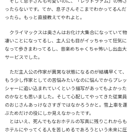
そして息子さんも可愛いのに、「レッドラァム」の怖さ
ったらないです。てか、息子さんそこまでわかってるんだ
ったら。もっと直接教えてやれよと。
クライマックスは奥さんはお化け大集合になっていて物
凄いことになってるし、主人公も目がイッちゃって狂気に
なって歩きまわってるし、音楽めちゃくちゃ怖いし出血大
サービスでした。
ただ主人公の作家が異常な状態になるのが結構早くて、
もう少し作家としての苦悩みたいなのに悩んでからプレッ
シャーに追い込まれていくという描写があってもよかった
のかなとも思いました。そして心配してやってきた従業員
のおじさんあっけなさすぎではなかろうかと。雪上車を運
ぶためだけの役にしか見えなかったです。
とはいえ、死んでもなおホテルの写真に残りこれからも
ホテルにやってくる人を苦しめるであろうという未来に圧