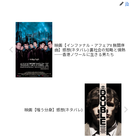
jb
映画【インファナル・アフェアII 無間序
曲】感想(ネタバレ):裏社会の知略と情熱
──香港ノワールに生きる男たち
映画【嗤う分身】感想(ネタバレ)