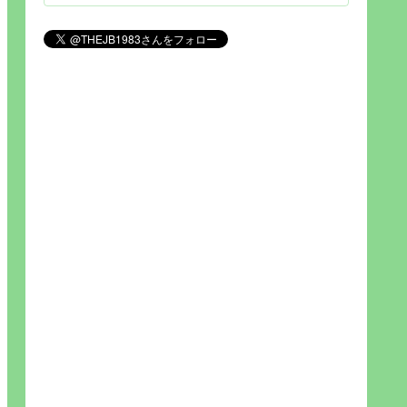
見られれば幸福度を高い」とわか
りやすい人生です。そのため…