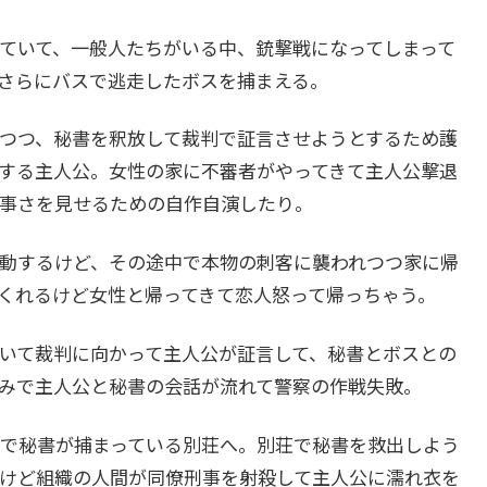
ていて、一般人たちがいる中、銃撃戦になってしまって
さらにバスで逃走したボスを捕まえる。
つつ、秘書を釈放して裁判で証言させようとするため護
する主人公。女性の家に不審者がやってきて主人公撃退
事さを見せるための自作自演したり。
動するけど、その途中で本物の刺客に襲われつつ家に帰
くれるけど女性と帰ってきて恋人怒って帰っちゃう。
いて裁判に向かって主人公が証言して、秘書とボスとの
みで主人公と秘書の会話が流れて警察の作戦失敗。
で秘書が捕まっている別荘へ。別荘で秘書を救出しよう
けど組織の人間が同僚刑事を射殺して主人公に濡れ衣を