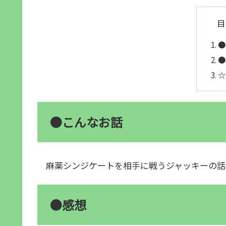
目
●
●
☆
●こんなお話
麻薬シンジケートを相手に戦うジャッキーの話
●感想